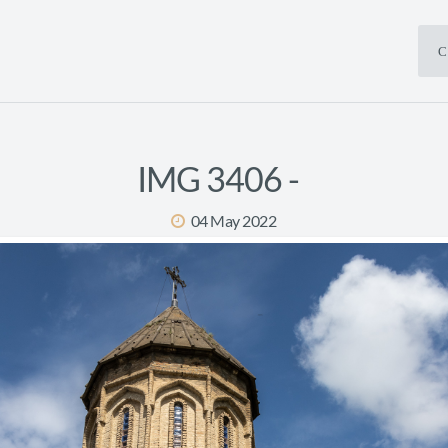
С
IMG 3406 -
04 May 2022