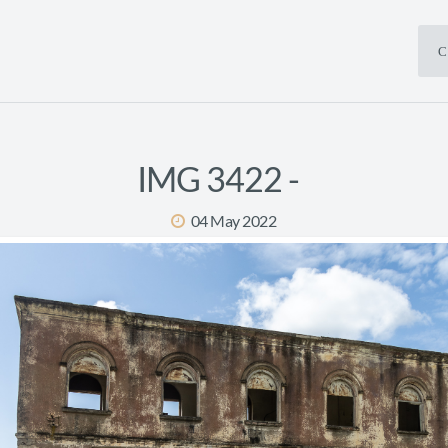
С
IMG 3422 -
04 May 2022