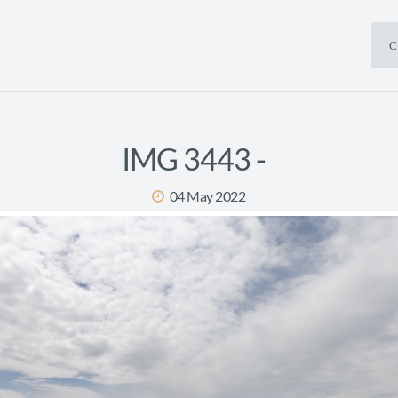
С
IMG 3443 -
04 May 2022