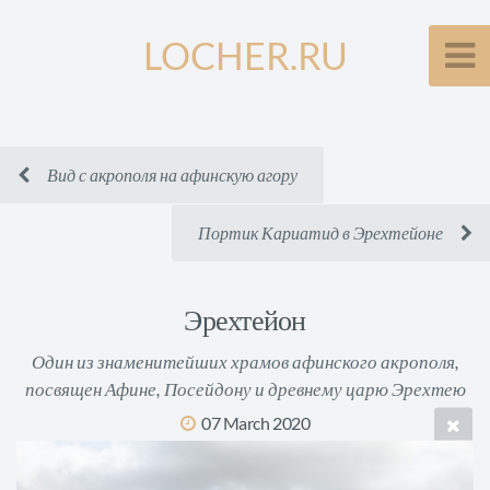
LOCHER.RU
Вид с акрополя на афинскую агору
Портик Кариатид в Эрехтейоне
Эрехтейон
Один из знаменитейших храмов афинского акрополя,
посвящен Афине, Посейдону и древнему царю Эрехтею
07 March 2020