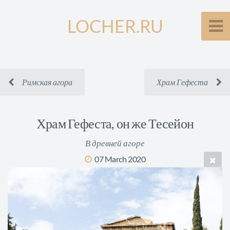
LOCHER.RU
Римская агора
Храм Гефеста
Храм Гефеста, он же Тесейон
В древней агоре
07 March 2020