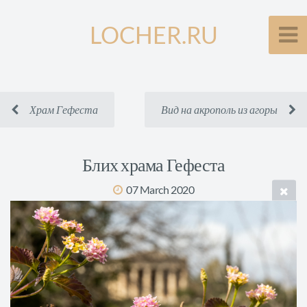
LOCHER.RU
Храм Гефеста
Вид на акрополь из агоры
Блих храма Гефеста
07 March 2020