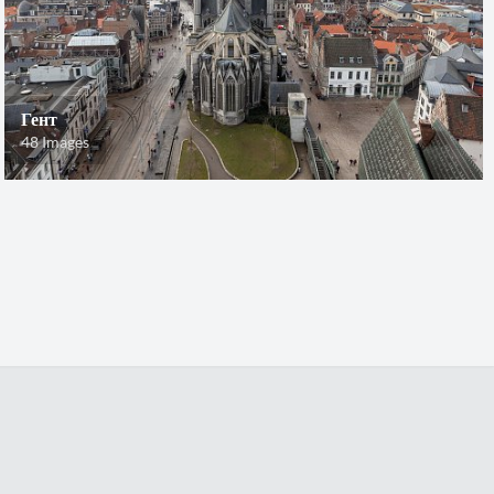
Гент
48