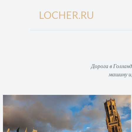
LOCHER.RU
Дорога в Голланд
машину и,