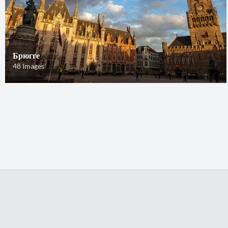
Брюгге
48