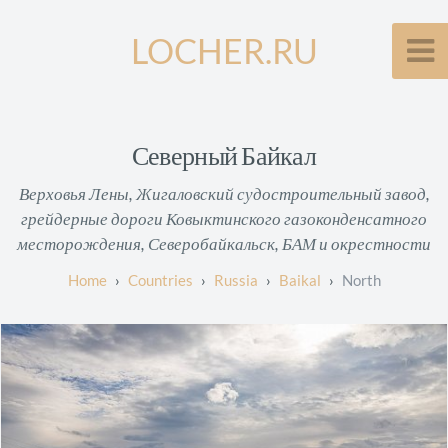
LOCHER.RU
Северный Байкал
Верховья Лены, Жигаловский судостроительный завод,
грейдерные дороги Ковыктинского газоконденсатного
месторождения, Северобайкальск, БАМ и окрестности
Countries
Russia
Baikal
North