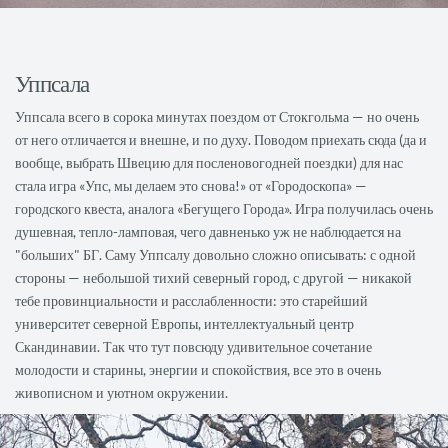
Уппсала
Уппсала всего в сорока минутах поездом от Стокгольма — но очень
от него отличается и внешне, и по духу. Поводом приехать сюда (да и
вообще, выбрать Швецию для посленовогодней поездки) для нас
стала игра «Упс, мы делаем это снова!» от «Городоскопа» —
городского квеста, аналога «Бегущего Города». Игра получилась очень
душевная, тепло-ламповая, чего давненько уж не наблюдается на
"больших" БГ. Саму Уппсалу довольно сложно описывать: с одной
стороны — небольшой тихий северный город, с другой — никакой
тебе провинциальности и расслабленности: это старейший
университет северной Европы, интеллектуальный центр
Скандинавии. Так что тут повсюду удивительное сочетание
молодости и старины, энергии и спокойствия, все это в очень
живописном и уютном окружении.