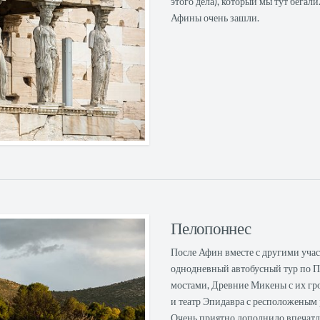
этого дела), который мы тут бегали
Афины очень зашли.
Пелопоннес
После Афин вместе с другими уча
однодневный автобусный тур по П
мостами, Древние Микены с их гр
и театр Эпидавра с ресположеным
Очень приятно дополнило впечат