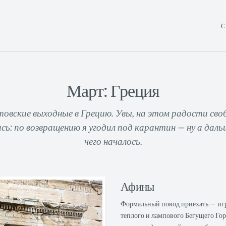
С
Март: Греция
овские выходные в Грецию. Увы, на этом радости сво
сь: по возвращению я угодил под карантин — ну а даль
чего началось.
Афины
Формальный повод приехать — игра
теплого и лампового Бегущего Го