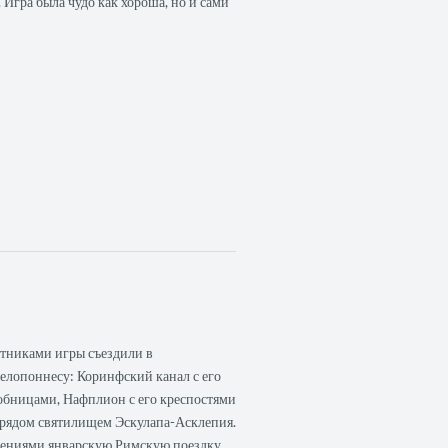
. Игра была чудо как хороша, но и сами
стниками игры съездили в
елопоннесу: Коринфский канал с его
обницами, Нафплион с его креспостями
 рядом святилищем Эскулапа-Асклепия.
лениями январскую
Римскую поездку
.