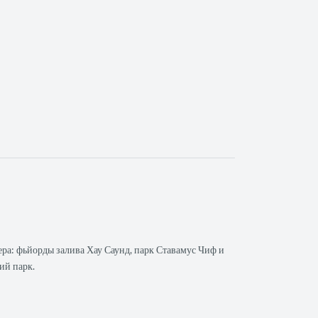
ера: фьйорды залива Хау Саунд, парк Ставамус Чиф и
ий парк.