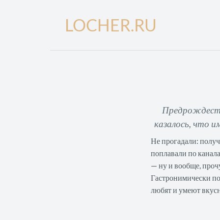
LOCHER.RU
Предрождестве
казалось, что и
Не прогадали: получ
поплавали по канал
— ну и вообще, проч
Гастронимически по
любят и умеют вкусн