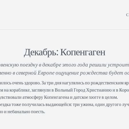
С
Декабрь: Копенгаген
нскую поездку в декабре этого года решили устроить
менно в северной Европе ощущение рождества будет о
илось очень здорово. За три дня нагулялись по рождественским я
ам на кораблике, заглянули в Вольный Город Христианию и в Кор
увствовали атмосферу Копенгагена и датское хюгге в целом.
ездка тоже получилась выдающейся: три ужина, один другого лу
о и небанально поесть.