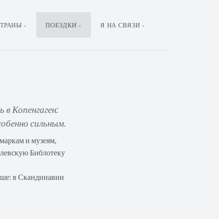
ТРАНЫ
ПОЕЗДКИ
Я НА СВЯЗИ
 в Копенгаген:
собенно сильным.
рмаркам и музеям,
олевскую Библотеку
чше: в Скандинавии