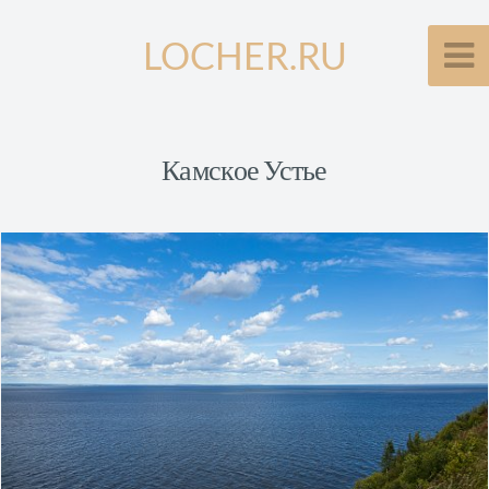
LOCHER.RU
Камское Устье