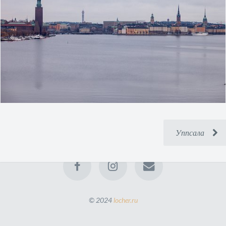
Уппсала
© 2024
locher.ru